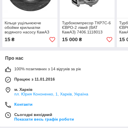
Кільце ущільнююче
Турбокомпресор ТКР7С-6
Тур
обойми крильчатки
ЄВРО-2 лівий (ВАТ
ЄВРО
водяного насосу КамАЗ
КамАЗ) 7406.1118013
КамА
740.1307038-10
15
15 000
15 
₴
₴
Про нас
100% позитивних з 14 відгуків за рік
Працює з 11.01.2016
м. Харків
пл. Юрия Кононенко, 1, Харків, Україна
Контакти
Сьогодні вихідний
Показати весь графік роботи