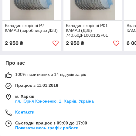
Вкладиші корінні Р7
Вкладиші корінні Р01
Вкла
КАМАЗ (виробництво ДЗВ)
КАМАЗ (ДЗВ)
КАМ
740.60Д-1000102Р01
2 950
2 950
6 0
₴
₴
Про нас
100% позитивних з 14 відгуків за рік
Працює з 11.01.2016
м. Харків
пл. Юрия Кононенко, 1, Харків, Україна
Контакти
Сьогодні працює з 09:00 до 17:00
Показати весь графік роботи