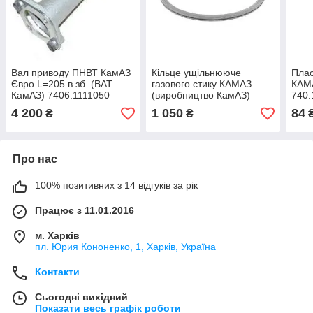
Вал приводу ПНВТ КамАЗ
Кільце ущільнююче
Пла
Євро L=205 в зб. (ВАТ
газового стику КАМАЗ
КАМ
КамАЗ) 7406.1111050
(виробництво КамАЗ)
740.
740.1003466-11
4 200
1 050
84
₴
₴
Про нас
100% позитивних з 14 відгуків за рік
Працює з 11.01.2016
м. Харків
пл. Юрия Кононенко, 1, Харків, Україна
Контакти
Сьогодні вихідний
Показати весь графік роботи