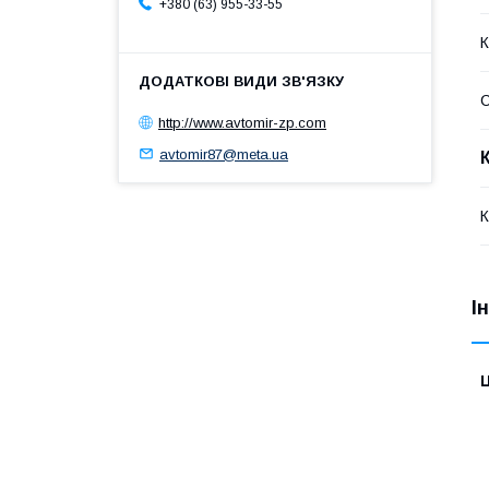
+380 (63) 955-33-55
К
http://www.avtomir-zp.com
avtomir87@meta.ua
К
І
Ц