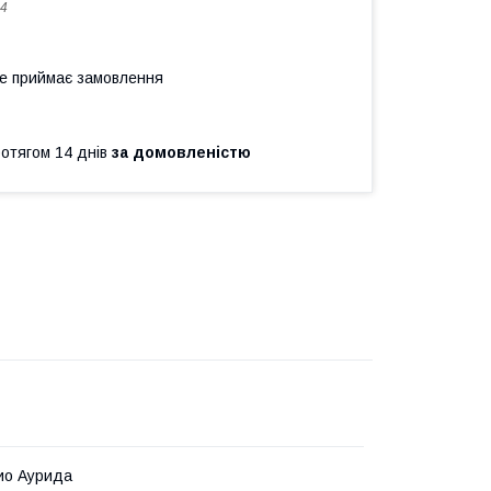
4
не приймає замовлення
ротягом 14 днів
за домовленістю
ио Аурида