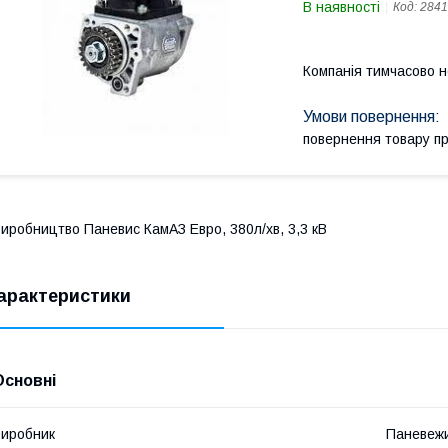
В наявності
Код:
2841
Компанія тимчасово 
повернення товару п
иробництво Паневис КамАЗ Евро, 380л/хв, 3,3 кВ
арактеристики
Основні
иробник
Паневеж