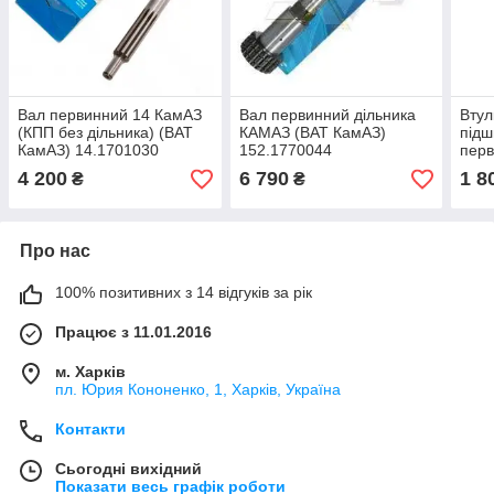
Вал первинний 14 КамАЗ
Вал первинний дільника
Втул
(КПП без дільника) (ВАТ
КАМАЗ (ВАТ КамАЗ)
підш
КамАЗ) 14.1701030
152.1770044
перв
КАМ
4 200
6 790
1 8
₴
₴
15.1
Про нас
100% позитивних з 14 відгуків за рік
Працює з 11.01.2016
м. Харків
пл. Юрия Кононенко, 1, Харків, Україна
Контакти
Сьогодні вихідний
Показати весь графік роботи