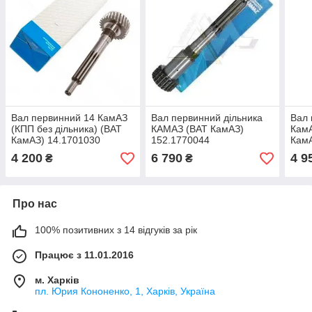
Вал первинний 14 КамАЗ
Вал первинний дільника
Вал
(КПП без дільника) (ВАТ
КАМАЗ (ВАТ КамАЗ)
КамА
КамАЗ) 14.1701030
152.1770044
КамА
4 200
6 790
4 9
₴
₴
Про нас
100% позитивних з 14 відгуків за рік
Працює з 11.01.2016
м. Харків
пл. Юрия Кононенко, 1, Харків, Україна