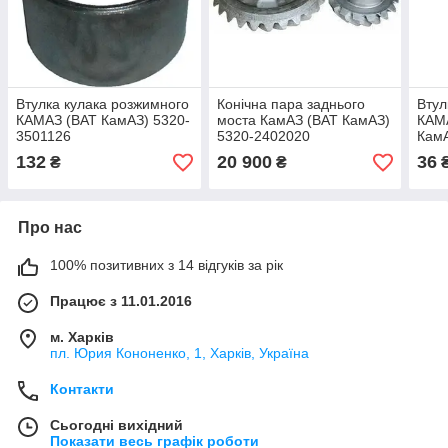
Втулка кулака розжимного
Конічна пара заднього
Втул
КАМАЗ (ВАТ КамАЗ) 5320-
моста КамАЗ (ВАТ КамАЗ)
КАМ
3501126
5320-2402020
КамА
132
20 900
36
₴
₴
Про нас
100% позитивних з 14 відгуків за рік
Працює з 11.01.2016
м. Харків
пл. Юрия Кононенко, 1, Харків, Україна
Контакти
Сьогодні вихідний
Показати весь графік роботи