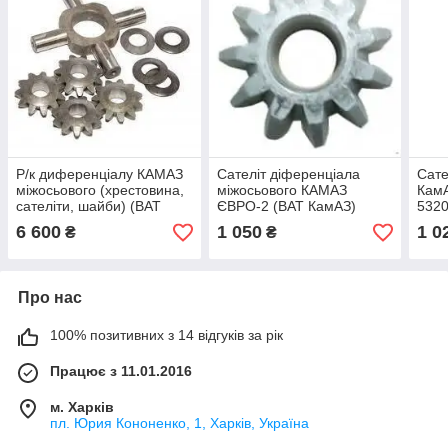
Р/к диференціалу КАМАЗ
Сателіт діференціала
Сате
міжосьового (хрестовина,
міжосьового КАМАЗ
КамА
сателіти, шайби) (ВАТ
ЄВРО-2 (ВАТ КамАЗ)
5320
КамАЗ) 53205-2506081
6520-2506055-10
6 600
1 050
1 0
₴
₴
Про нас
100% позитивних з 14 відгуків за рік
Працює з 11.01.2016
м. Харків
пл. Юрия Кононенко, 1, Харків, Україна