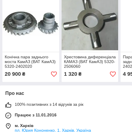
Конічна пара заднього
Хрестовина диференціала
Пара
моста КамАЗ (ВАТ КамАЗ)
КАМАЗ (ВАТ КамАЗ) 5320-
задн
5320-2402020
2506060
240
20 900
1 320
4 9
₴
₴
Про нас
100% позитивних з 14 відгуків за рік
Працює з 11.01.2016
м. Харків
пл. Юрия Кононенко, 1, Харків, Україна