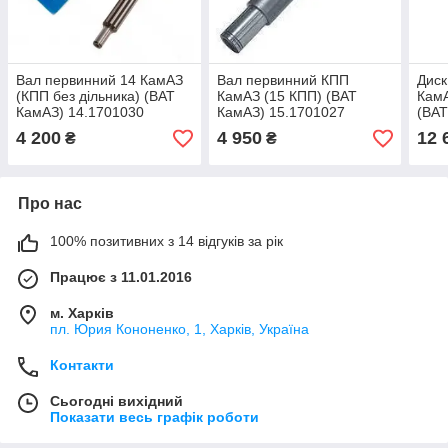
Вал первинний 14 КамАЗ
Вал первинний КПП
Диск
(КПП без дільника) (ВАТ
КамАЗ (15 КПП) (ВАТ
КамА
КамАЗ) 14.1701030
КамАЗ) 15.1701027
(ВАТ
10
4 200
4 950
12 
₴
₴
Про нас
100% позитивних з 14 відгуків за рік
Працює з 11.01.2016
м. Харків
пл. Юрия Кононенко, 1, Харків, Україна
Контакти
Сьогодні вихідний
Показати весь графік роботи