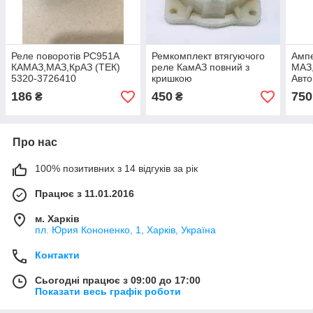
Реле поворотів РС951А
Ремкомплект втягуючого
Ампе
КАМАЗ,МАЗ,КрАЗ (ТЕК)
реле КамАЗ повний з
МАЗ,
5320-3726410
кришкою
Авто
381
186
450
750
₴
₴
Про нас
100% позитивних з 14 відгуків за рік
Працює з 11.01.2016
м. Харків
пл. Юрия Кононенко, 1, Харків, Україна
Контакти
Сьогодні працює з 09:00 до 17:00
Показати весь графік роботи