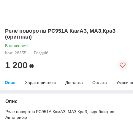
Реле поворотів РС951А КамАЗ, МАЗ,КраЗ
(оригінал)
В наявності
Код: 28355
Роздріб
1 200
₴
Опис
Характеристики
Доставка
Оплата
Умови п
Опис
Реле поворотів РС951А КамАЗ, МАЗ,КраЗ, виробництво
Автоприбір