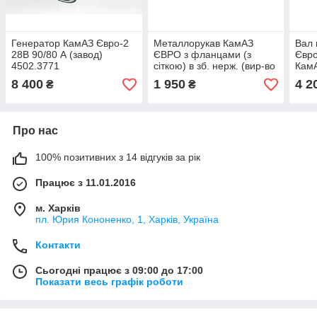
Генератор КамАЗ Євро-2
Металлорукав КамАЗ
Вал
28В 90/80 А (завод)
ЄВРО з фланцами (з
Євро
4502.3771
сіткою) в зб. нерж. (вир-во
КамА
м.Уфа) 54115-1203012-01
8 400
1 950
4 2
₴
₴
Про нас
100% позитивних з 14 відгуків за рік
Працює з 11.01.2016
м. Харків
пл. Юрия Кононенко, 1, Харків, Україна
Контакти
Сьогодні працює з 09:00 до 17:00
Показати весь графік роботи