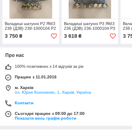
Вкладиші шатунні Р2 ЯМЗ
Вкладиші шатунні Р3 ЯМЗ
Вкла
238 (ДЗВ) 238-1000104 Р2
236 (ДЗВ) 236-1000104 Р3
238 
3 750
3 618
3 7
₴
₴
Про нас
100% позитивних з 14 відгуків за рік
Працює з 11.01.2016
м. Харків
пл. Юрия Кононенко, 1, Харків, Україна
Контакти
Сьогодні працює з 09:00 до 17:00
Показати весь графік роботи