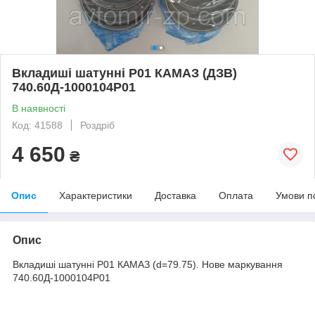
Вкладиші шатунні Р01 КАМАЗ (ДЗВ)
740.60Д-1000104Р01
В наявності
Код: 41588
Роздріб
4 650
₴
Опис
Характеристики
Доставка
Оплата
Умови п
Опис
Вкладиші шатунні Р01 КАМАЗ (d=79.75). Нове маркування
740.60Д-1000104Р01