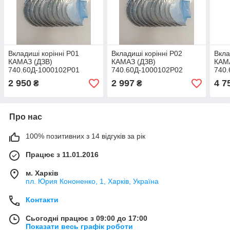
Вкладиші корінні Р01
Вкладиші корінні Р02
Вкла
КАМАЗ (ДЗВ)
КАМАЗ (ДЗВ)
КАМ
740.60Д-1000102Р01
740.60Д-1000102Р02
740
2 950
2 997
4 7
₴
₴
Про нас
100% позитивних з 14 відгуків за рік
Працює з 11.01.2016
м. Харків
пл. Юрия Кононенко, 1, Харків, Україна
Контакти
Сьогодні працює з 09:00 до 17:00
Показати весь графік роботи