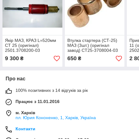
Якір МАЗ, КРАЗ L=520мм
Втулка стартера (СТ-25)
Прив
СТ 25 (оригінал)
МАЗ (3шт.) (оригінал
11 (
2501.3708200-03
завод) СТ25-3708004-03
250
9 300
650
2 8
₴
₴
Про нас
100% позитивних з 14 відгуків за рік
Працює з 11.01.2016
м. Харків
пл. Юрия Кононенко, 1, Харків, Україна
Контакти